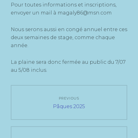
Pour toutes informations et inscriptions,
envoyer un mail à magaly86@msn.com
Nous serons aussi en congé annuel entre ces
deux semaines de stage, comme chaque
année.
La plaine sera donc fermée au public du 7/07
au 5/08 inclus.
Navigation
PREVIOUS
de
Previous
Pâques 2025
post:
l’article