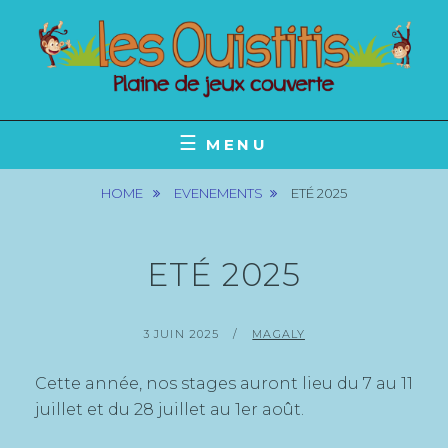
Skip
to
content
POUR LES PETITS ET LES GRANDS
LES OUISTITIS
MENU
HOME
EVENEMENTS
ETÉ 2025
ETÉ 2025
POSTED
BY
3 JUIN 2025
MAGALY
ON
Cette année, nos stages auront lieu du 7 au 11
juillet et du 28 juillet au 1er août.