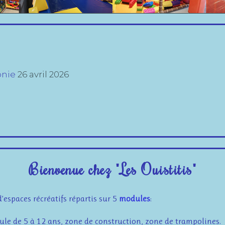
onie
26 avril 2026
Bienvenue chez "Les Ouistitis"
espaces récréatifs répartis sur 5
modules
:
le de 5 à 12 ans, z
one de construction, zone de trampolines.